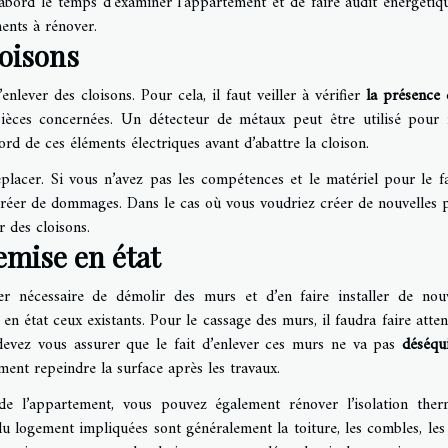
abord le temps d’examiner l’appartement et de faire audit énergétiq
ments à rénover.
loisons
lever des cloisons. Pour cela, il faut veiller à vérifier
la présence d
èces concernées. Un détecteur de métaux peut être utilisé pour
ord de ces éléments électriques avant d’abattre la cloison.
placer. Si vous n’avez pas les compétences et le matériel pour le fai
créer de dommages. Dans le cas où vous voudriez créer de nouvelles p
r des cloisons.
emise en état
er nécessaire de démolir des murs et d’en faire installer de nou
 en état ceux existants. Pour le cassage des murs, il faudra faire atten
s devez vous assurer que le fait d’enlever ces murs ne va pas
déséqui
ment repeindre la surface après les travaux.
de l’appartement, vous pouvez également rénover l’isolation ther
du logement impliquées sont généralement la toiture, les combles, les