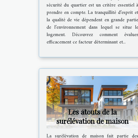
propriété
sécurité du quartier est un critère essentiel 
prendre en compte. La tranquillité d’esprit e
la qualité de vie dépendent en grande parti
de l’environnement dans lequel se situe l
logement. Découvrez comment évalue
efficacement ce facteur déterminant et...
Les atouts de la
surélévation de maison
La surélévation de maison fait partie de