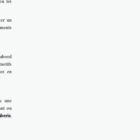
ou les
ter un
ements
’abord
motifs
ez en
ec une
ant ou
mberie
,