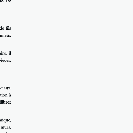
ue. De
e fils
 mieux
re, il
ièces,
veaux.
tion à
librer
mique,
 murs,