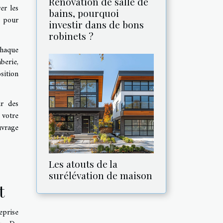
Rénovation de salle de
er les
bains, pourquoi
s pour
investir dans de bons
robinets ?
chaque
berie,
sition
ir des
 votre
uvrage
Les atouts de la
surélévation de maison
t
eprise