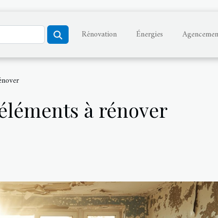
Rénovation
Énergies
Agencemen
énover
 éléments à rénover