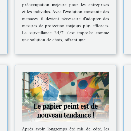
stockés
à
préoccupation majeure pour les entreprises
t
et les individus. Avec l'évolution constante des
e
menaces, il devient nécessaire d'adopter des
e
mesures de protection toujours plus efficaces.
r
La surveillance 24/7 s'est imposée comme
une solution de choix, offrant une...
Le papier peint est de
nouveau tendance !
s
Après avoir longtemps été mis de côté, les