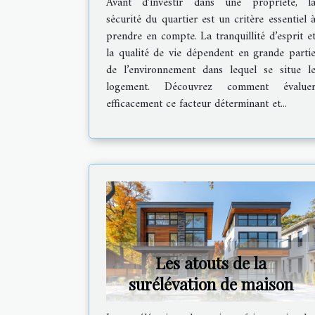
Avant d’investir dans une propriété, l
propriété
sécurité du quartier est un critère essentiel 
prendre en compte. La tranquillité d’esprit e
la qualité de vie dépendent en grande parti
de l’environnement dans lequel se situe l
logement. Découvrez comment évalue
efficacement ce facteur déterminant et...
Les atouts de la
surélévation de maison