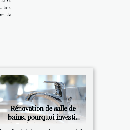
 de sa
cation
ors de
Rénovation de salle de
bains, pourquoi investir
dans de bons robinets ?