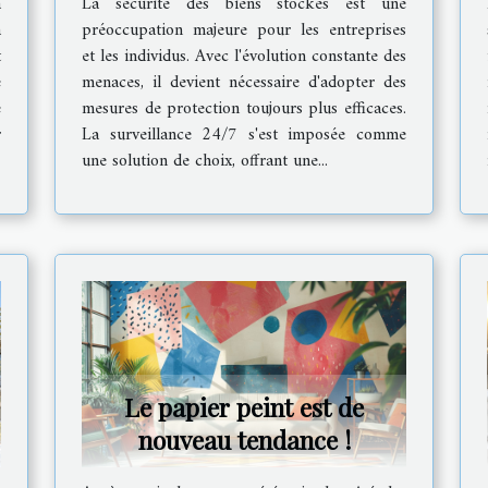
a
La sécurité des biens stockés est une
stockés
à
préoccupation majeure pour les entreprises
t
et les individus. Avec l'évolution constante des
e
menaces, il devient nécessaire d'adopter des
e
mesures de protection toujours plus efficaces.
r
La surveillance 24/7 s'est imposée comme
une solution de choix, offrant une...
Le papier peint est de
nouveau tendance !