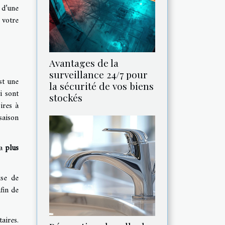
 d’une
 votre
Avantages de la
surveillance 24/7 pour
est une
la sécurité de vos biens
i sont
stockés
ires à
saison
ra
plus
ise de
fin de
aires.