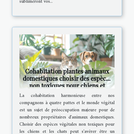
sublimeront vos...
Cohabitation plantes animaux
domestiques choisir des espèces
non toxiques pour chiens et
chats
La cohabitation harmonieuse entre nos
compagnons à quatre pattes et le monde végétal
est un sujet de préoccupation majeure pour de
nombreux propriétaires d'animaux domestiques.
Choisir des espèces végétales non toxiques pour
les chiens et les chats peut s'avérer être un