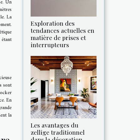
se. Un
mètres
le. La
Exploration des
oment.
tendances actuelles en
étique
matière de prises et
étant
interrupteurs
cieuse
s sont
tocker
ce. En
grande
ent la
Les avantages du
zellige traditionnel
ère
dans la décoration