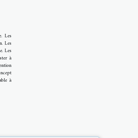
e. Les
n. Les
e. Les
ster à
tention
ncept
able à