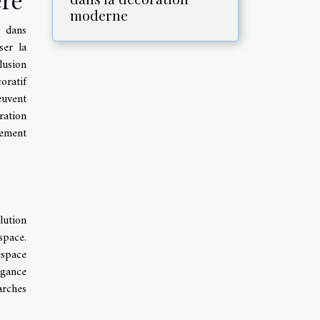
moderne
t dans
ser la
lusion
oratif
euvent
ration
nement
lution
space.
espace
égance
arches