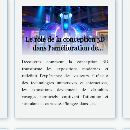
Le rôle de la conception 3D
dans l'amélioration de
l'expérience des
e
Découvrez comment la conception 3D
expositions
s
transforme les expositions modernes et
s
redéfinit l'expérience des visiteurs. Grâce à
r
des technologies immersives et interactives,
e
les expositions deviennent de véritables
t
voyages sensoriels, captivant l'attention et
stimulant la curiosité. Plongez dans cet...