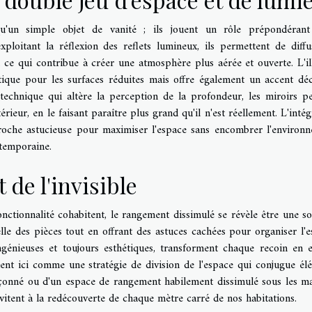
qu'un simple objet de vanité ; ils jouent un rôle prépondéran
xploitant la réflexion des reflets lumineux, ils permettent de diffu
ce, ce qui contribue à créer une atmosphère plus aérée et ouverte. L'il
tique pour les surfaces réduites mais offre également un accent déc
 technique qui altère la perception de la profondeur, les miroirs p
ieur, en le faisant paraître plus grand qu'il n'est réellement. L'intég
roche astucieuse pour maximiser l'espace sans encombrer l'environ
ntemporaine.
 de l'invisible
nctionnalité cohabitent, le rangement dissimulé se révèle être une so
lle des pièces tout en offrant des astuces cachées pour organiser l'e
ngénieuses et toujours esthétiques, transforment chaque recoin en 
ent ici comme une stratégie de division de l'espace qui conjugue él
oupçonné ou d'un espace de rangement habilement dissimulé sous les m
nvitent à la redécouverte de chaque mètre carré de nos habitations.