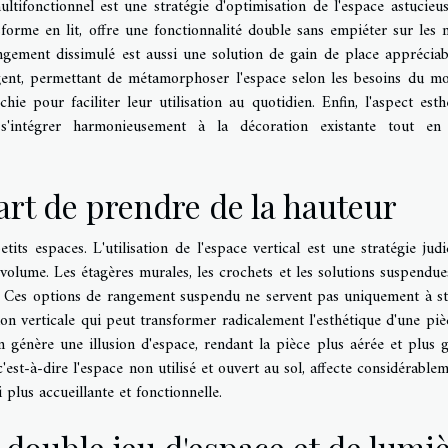
ultifonctionnel est une stratégie d'optimisation de l'espace astucieu
forme en lit, offre une fonctionnalité double sans empiéter sur les 
ngement dissimulé est aussi une solution de gain de place appréciab
igent, permettant de métamorphoser l'espace selon les besoins du m
e pour faciliter leur utilisation au quotidien. Enfin, l'aspect esth
s'intégrer harmonieusement à la décoration existante tout en 
l'art de prendre de la hauteur
its espaces. L'utilisation de l'espace vertical est une stratégie judi
olume. Les étagères murales, les crochets et les solutions suspendue
rs. Ces options de rangement suspendu ne servent pas uniquement à s
ion verticale qui peut transformer radicalement l'esthétique d'une piè
n génère une illusion d'espace, rendant la pièce plus aérée et plus 
c'est-à-dire l'espace non utilisé et ouvert au sol, affecte considérablem
i plus accueillante et fonctionnelle.
 double jeu d'espace et de lumi