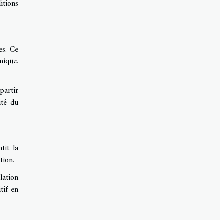
itions
es. Ce
mique.
partir
ité du
ntit la
tion.
lation
tif en