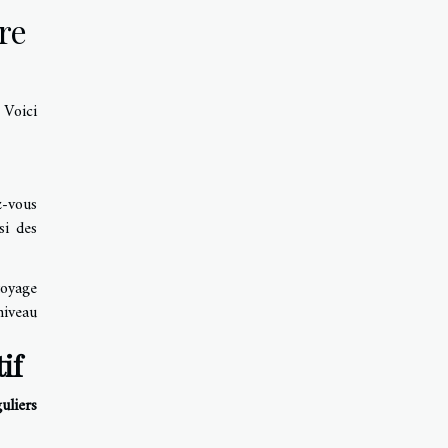
re
 Voici
z-vous
si des
toyage
niveau
if
uliers