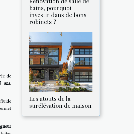
Rénovation de salle de
bains, pourquoi
investir dans de bons
robinets ?
rée de
0 ans
.
Les atouts de la
fluide
surélévation de maison
permet
igueur
fuites