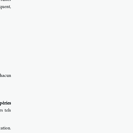
quent,
Chacun
péries
s tels
ation.