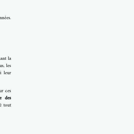
nnées.
ant la
s, les
i leur
ur ces
ue des
é tout